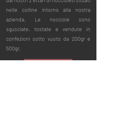
dai nostri 2 ettari di noccioleti situati
nelle colline intorno alla nostra
azienda. Le nocciole sono
sgusciate, tostate e vendute in
confezioni sotto vuoto da 200gr e
500gr.
Proprietà e benefici
VIA MONTÀ 15 FRAZIONE VAJ 12050 RODELLO (CN)
renzodrocco@gmail.com
Cell:
+39 340 79 43 227
+39 333 81 04 610