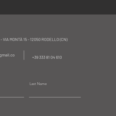
- VIA MONTÀ 15 - 12050 RODELLO (CN)
gmail.co
+39 333 81 04 610
Last Name