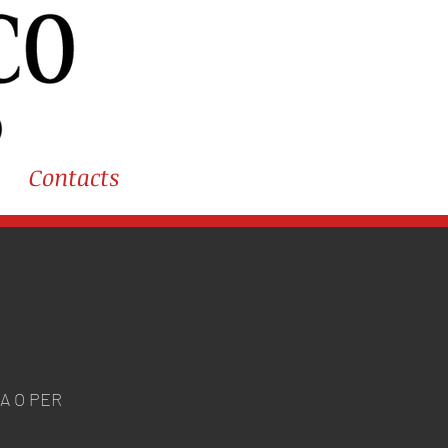
Contacts
A O PER