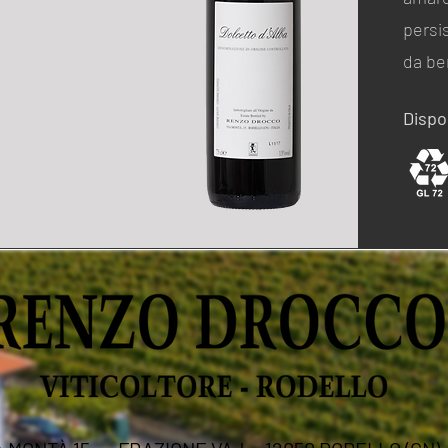
persi
da be
Dispon