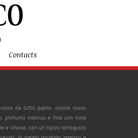
Contacts
rosso da tutto pasto, colore rosso
o, profumo intenso e fine con note
ate e vinose, con un tipico retrogusto
gnolo. Al palato morbido intenso e