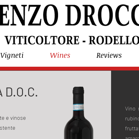
Vigneti
Wines
Reviews
 D.O.C.
Vino 
ate e vinose
rubin
istente
frutt
amaro