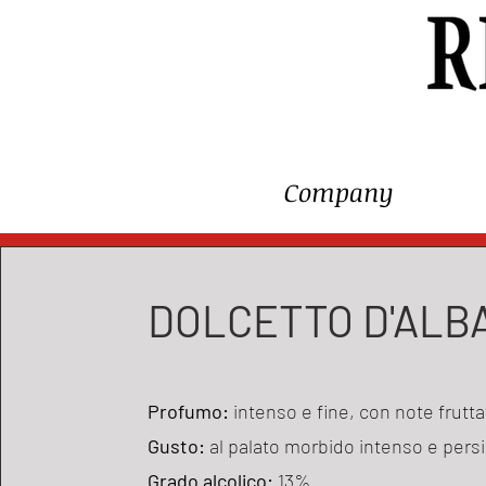
Company
DOLCETTO D'ALBA
Profumo:
intenso e fine, con note frutt
Gusto:
al palato morbido intenso e pers
Grado alcolico:
13%