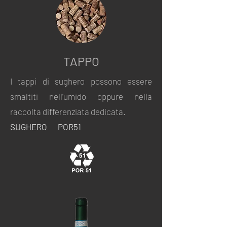
TAPPO
I tappi di sughero possono essere
smaltiti nell'umido oppure nella
raccolta differenziata dedicata.
SUGHERO POR51