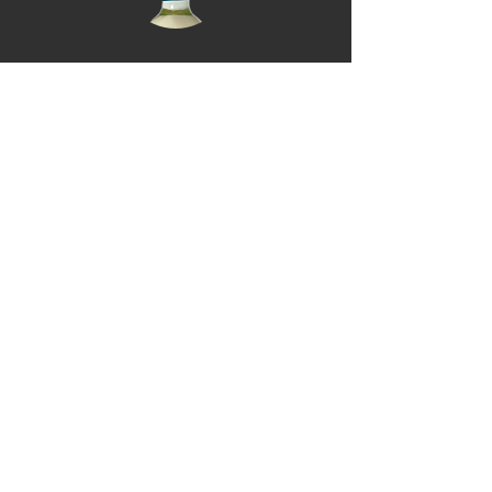
CAPSULA
Le capsule di chiusura delle bottiglie
devono essere smaltite nella raccolta della
plastica.
CAPSULE TERMOTRATTABILI IN PVC (CON
DISCO INTERNO IN ALLUMINO) C/PVC90
VI INVITIAMO INOLTRE DI VERIFICARE LE
DISPOSIZIONE DEL VOSTRO COMUNE