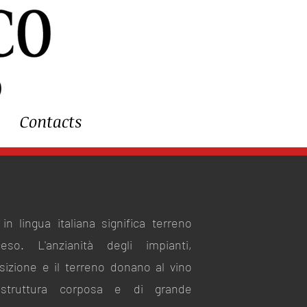
Contacts
 in lingua italiana significa terreno
eso. L'anzianità degli impianti,
osizione e il terreno donano al vino
struttura corposa e di grande