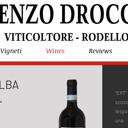
Vigneti
Wines
Reviews
ALBA
"ERT"
.
scosc
l'esp
una 