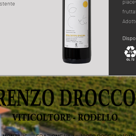
piac
istente
frutt
Adott
Dispon