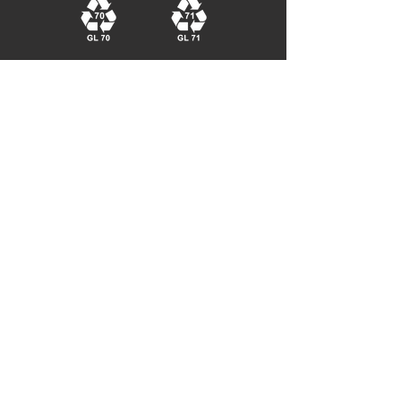
VIA MONTÀ 15 FRAZIONE VAJ 12050 RODELLO (CN)
renzodrocco@gmail.com
Cell:
+39 340 79 43 227
+39 333 81 04 610