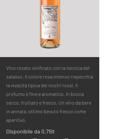
Vino rosato vinificato con la tecnica del
salasso. Il colore rosa intenso rispecchia
la vivacità tipica dei nostri rossi. Il
profumo è fine e aromatico. In bocca
secco, fruttato e fresco. Un vino da bere
in annata, ottimo bevuto fresco come
aperitivo.
Disponibile da 0.75lt